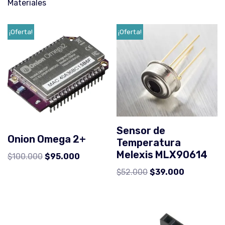
Materiales
¡Oferta!
¡Oferta!
Sensor de
Onion Omega 2+
Temperatura
Melexis MLX90614
$
100.000
$
95.000
$
52.000
$
39.000