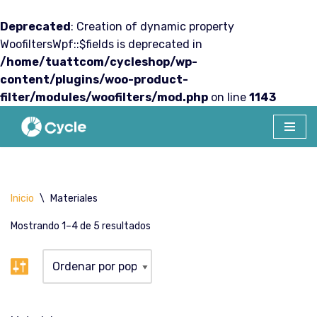
Deprecated
: Creation of dynamic property
WoofiltersWpf::$fields is deprecated in
/home/tuattcom/cycleshop/wp-
content/plugins/woo-product-
filter/modules/woofilters/mod.php
on line
1143
Saltar
al
contenido
Inicio
\
Materiales
Mostrando 1–4 de 5 resultados