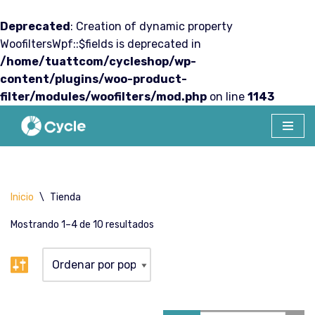
Deprecated
: Creation of dynamic property
WoofiltersWpf::$fields is deprecated in
/home/tuattcom/cycleshop/wp-
content/plugins/woo-product-
filter/modules/woofilters/mod.php
on line
1143
Saltar
al
contenido
Inicio
\
Tienda
Mostrando 1–4 de 10 resultados