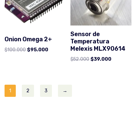
Sensor de
Onion Omega 2+
Temperatura
Melexis MLX90614
$
100.000
$
95.000
$
52.000
$
39.000
1
2
3
→